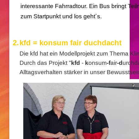
interessante Fahrradtour. Ein Bus bringt Te
zum
Startpunkt und los geht´s.
2.
kfd = konsum fair duchdacht
Die kfd hat ein Modellprojekt zum Thema Kli
Durch das Projekt "
kfd
-
k
onsum
-f
air
-d
urchda
Alltagsverhalten stärker in unser Bewusstse