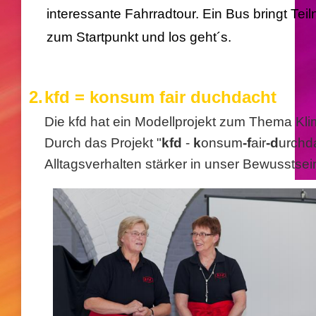
interessante Fahrradtour. Ein Bus bringt Te
zum
Startpunkt und los geht´s.
2.
kfd = konsum fair duchdacht
Die kfd hat ein Modellprojekt zum Thema Kli
Durch das Projekt "
kfd
-
k
onsum
-f
air
-d
urchda
Alltagsverhalten stärker in unser Bewusstse