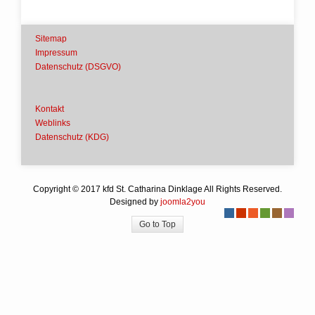
Sitemap
Impressum
Datenschutz (DSGVO)
Kontakt
Weblinks
Datenschutz (KDG)
Copyright © 2017 kfd St. Catharina Dinklage All Rights Reserved.
Designed by
joomla2you
-
-
-
-
-
-
Go to Top